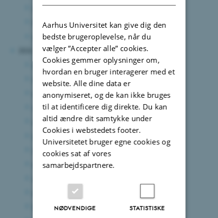
marts 2025
(7 poster)
februar 2025
(11 poster)
Aarhus Universitet kan give dig den
januar 2025
(8 poster)
bedste brugeroplevelse, når du
vælger ”Accepter alle” cookies.
2024
Cookies gemmer oplysninger om,
december 2024
(7 poster)
hvordan en bruger interagerer med et
november 2024
(3 poster)
website. Alle dine data er
oktober 2024
(7 poster)
anonymiseret, og de kan ikke bruges
til at identificere dig direkte. Du kan
september 2024
(5 poster)
altid ændre dit samtykke under
august 2024
(8 poster)
Cookies i webstedets footer.
juli 2024
(8 poster)
Universitetet bruger egne cookies og
juni 2024
(8 poster)
cookies sat af vores
maj 2024
(7 poster)
samarbejdspartnere.
april 2024
(4 poster)
marts 2024
(7 poster)
februar 2024
(1 post)
NØDVENDIGE
STATISTISKE