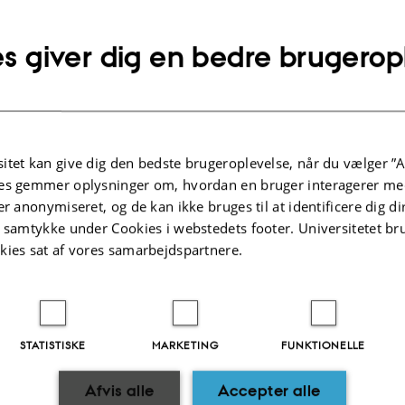
s giver dig en bedre brugerop
itet kan give dig den bedste brugeroplevelse, når du vælger ”A
es gemmer oplysninger om, hvordan en bruger interagerer med
er anonymiseret, og de kan ikke bruges til at identificere dig d
t samtykke under Cookies i webstedets footer. Universitetet br
kies sat af vores samarbejdspartnere.
STATISTISKE
MARKETING
FUNKTIONELLE
Afvis alle
Accepter alle