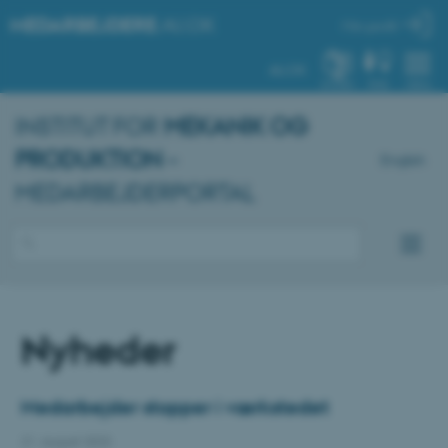
MEDARBEJDERE
.AU.DK
Min profil
AU.DK
SYSTEM
FIND
MENU
INSTITUT FOR
MEKANIK OG
PRODUKTION
–
English
MEDARBEJDERPORTAL
Nyheder
Medarbejder stopper i værkstedet
21. august 2023