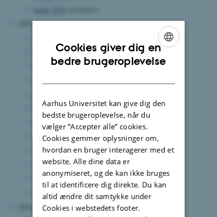
januar 2026
(14 poster)
2025
december 2025
(11 poster)
Cookies giver dig en
november 2025
(10 poster)
ENGLISH
bedre brugeroplevelse
oktober 2025
(13 poster)
DANISH
september 2025
(7 poster)
august 2025
(12 poster)
Aarhus Universitet kan give dig den
juli 2025
(6 poster)
bedste brugeroplevelse, når du
juni 2025
(15 poster)
vælger ”Accepter alle” cookies.
maj 2025
(8 poster)
Cookies gemmer oplysninger om,
hvordan en bruger interagerer med et
april 2025
(5 poster)
website. Alle dine data er
marts 2025
(7 poster)
anonymiseret, og de kan ikke bruges
februar 2025
(11 poster)
til at identificere dig direkte. Du kan
januar 2025
(8 poster)
altid ændre dit samtykke under
2024
Cookies i webstedets footer.