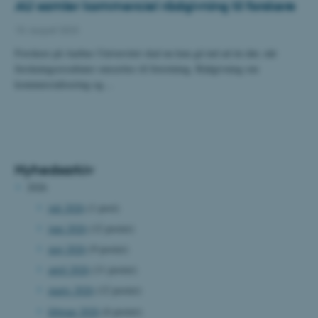
AU samler kommerciel rådgivning til forskere
15. august 2023
Forskere på Aarhus Universitet skal nu kun gå ind ad én dør, når
forskningsresultater omsættes til forretning. Rådgivning om
kommercialisering og…
Nyhedsarkiv
2026
juli 2026
(1 post)
juni 2026
(12 poster)
maj 2026
(9 poster)
april 2026
(11 poster)
marts 2026
(12 poster)
februar 2026
(6 poster)