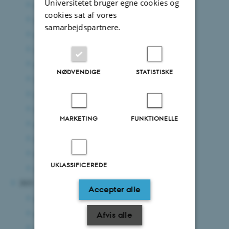
Universitetet bruger egne cookies og
december 2024
(7 poster)
cookies sat af vores
november 2024
(3 poster)
samarbejdspartnere.
oktober 2024
(7 poster)
september 2024
(5 poster)
august 2024
(8 poster)
NØDVENDIGE
STATISTISKE
juli 2024
(8 poster)
juni 2024
(8 poster)
maj 2024
(7 poster)
MARKETING
FUNKTIONELLE
april 2024
(4 poster)
marts 2024
(7 poster)
februar 2024
(1 post)
UKLASSIFICEREDE
januar 2024
(8 poster)
2023
Accepter alle
december 2023
(4 poster)
november 2023
(8 poster)
Afvis alle
oktober 2023
(6 poster)