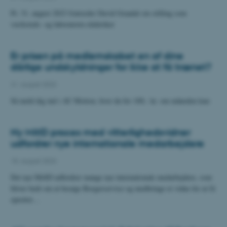
Pr. 31. august 2023 fratræder David Graadal sin stilling som
værksteds- og laboratorie-elektriker
Er prisen på medlemskabet en af dine
dårlige undskyldninger for ikke at få trænet?
21. august 2023
Så meld dig ind i AU Motion, hvor du for 100,- kr. om måneden kan:
Ny MitID proces med vitterlighedsvidner
udfordrer nye internationale medarbejdere
18. august 2023
Det nye MitID udfordrer mange nye internationale medarbejdere, som
bliver bedt om at besøge Borgerservice og medbringe et vidne for at få
oprettet…