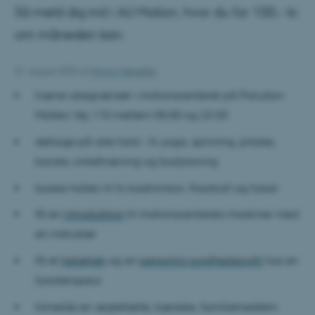
Så meld dig ind i AU Motion, hvor du for 100,- kr.
om måneden kan:
21. august 2023
af
Miriam Nørsøller
træne ubegrænset i motionscenteret på Paludan-
Müllers Vej 110 mellem 05:00 og 22:30
deltage på alle hold – fx yoga, spinning, pilates,
karate, cirkeltræning og bodytoning
booke hallen til fx badminton, floorball og futsal
få en
introduktion
til motionscenterets maskiner med
en instruktør
få et
helsetjek
og en
personlig sundhedsprofil
hos en
fysioterapeut
tilmelde en ægtefælle, kæreste, familiemedlem