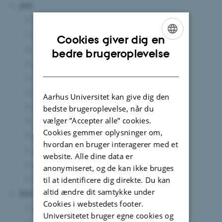
2025
december 2025
(11 poster)
november 2025
(10 poster)
Cookies giver dig en
oktober 2025
(13 poster)
ENGLISH
bedre brugeroplevelse
september 2025
(7 poster)
DANISH
august 2025
(12 poster)
juli 2025
(6 poster)
Aarhus Universitet kan give dig den
juni 2025
(15 poster)
bedste brugeroplevelse, når du
vælger ”Accepter alle” cookies.
maj 2025
(8 poster)
Cookies gemmer oplysninger om,
april 2025
(5 poster)
hvordan en bruger interagerer med et
marts 2025
(7 poster)
website. Alle dine data er
februar 2025
(11 poster)
anonymiseret, og de kan ikke bruges
januar 2025
(8 poster)
til at identificere dig direkte. Du kan
altid ændre dit samtykke under
2024
Cookies i webstedets footer.
december 2024
(7 poster)
Universitetet bruger egne cookies og