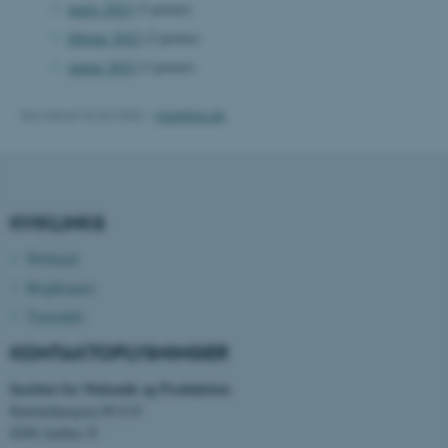
marts 2022
(3 poster)
.au.dk
februar 2022
(2 poster)
januar 2022
(3 poster)
fe_typo_user
Typo3 Association
.au.dk
Revideret 02.02.2026
-
mpe@au.dk
KVIKLINKS
Webmail
Brightspace
Timetable
KONTAKTOPLYSNINGER
ASP.NET_SessionId
Microsoft Corporation
Institut for Mekanik og Produktion
.au.dk
Katrinebjergvej 89 G-F
8200 Aarhus N