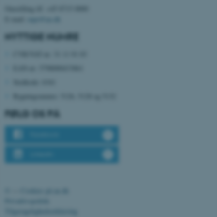
Omstilling tlf. +45 8715 0000
E-mail:
mpe@au.dk
JSESSIONID
Oracle Corporation
.au.dk
NYTTIGE NUMRE
CVR/VAT-nr: 31 11 91 03
EAN-nr: 5798000433861
ARRAffinity
Microsoft Corporation
.mitstudie.au.dk
Stedkode: 6341
Bygningsnumre: 5126, 5128 og 5132
FØLG OS PÅ
esctx
Microsoft Corporation
.login.microsoftonline.com
Facebook
fpc
Microsoft Corporation
LinkedIn
login.microsoftonline.com
__cf_bm
Cloudflare Inc.
.pure.au.dk
©
—
Cookies på au.dk
Privatlivspolitik
Tilgængelighedserklæring