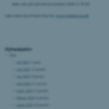
eller ven på samme favorable vilkår (+18 år)
Læs mere og tilmeld dig her:
www.motion.au.dk
Nyhedsarkiv
2026
juli 2026
(1 post)
juni 2026
(12 poster)
maj 2026
(9 poster)
april 2026
(11 poster)
marts 2026
(12 poster)
februar 2026
(6 poster)
januar 2026
(14 poster)