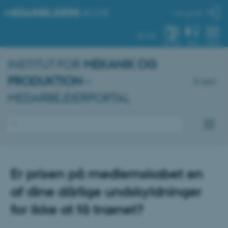
MEDARBEJDERE
.AU.DK
Min profil
AU.DK
SYSTEM
FIND
MENU
INSTITUT FOR
MEKANIK OG
PRODUKTION
–
English
MEDARBEJDERPORTAL
Er prisen på medlemskabet en
af dine dårlige undskyldninger
for ikke at få trænet?