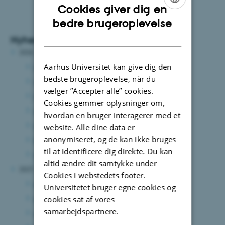
Cookies giver dig en
ENGLISH
bedre brugeroplevelse
DANISH
Nyhedsarkiv
2026
Aarhus Universitet kan give dig den
juli 2026
(1 post)
bedste brugeroplevelse, når du
juni 2026
(12 poster)
vælger ”Accepter alle” cookies.
maj 2026
(9 poster)
Cookies gemmer oplysninger om,
april 2026
(11 poster)
hvordan en bruger interagerer med et
marts 2026
(12 poster)
website. Alle dine data er
anonymiseret, og de kan ikke bruges
februar 2026
(6 poster)
til at identificere dig direkte. Du kan
januar 2026
(14 poster)
altid ændre dit samtykke under
2025
Cookies i webstedets footer.
december 2025
(11 poster)
Universitetet bruger egne cookies og
november 2025
(10 poster)
cookies sat af vores
samarbejdspartnere.
oktober 2025
(13 poster)