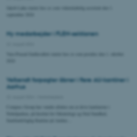
Jakob Lahn starter hos os som videnskabelig assistent den 1.
september 2024
Ny medarbejder i FLEN-sektionen
22. august 2024
Vara Prasad Gudlavalleti starter hos os som postdoc den 1. oktober
2024
Velkendt forpagter åbner i flere AU-kantiner i
Aarhus
22. august 2024
-
Medarbejdere
Compass Group har vundet aftalen om at drive kantinerne i
Nobelparken, på Institut for Odontologi og Oral Sundhed,
Samfundsfaglig Kantine på Aarhus…