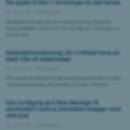
Din guide til GAI: 7 anvisninger du bør kende
22. august 2024
-
Medarbejdere
Medarbejdere og ledere får nu en rettesnor for brug af generativ
kunstig intelligens (GAI) på AU. Hvis du følger de 7 anvisninger, er
du godt rustet…
Sektordimensionering: AU vil fortsat have en
bred vifte af uddannelser
22. august 2024
-
Medarbejdere
Efter detaljerede drøftelser har universitetsledelsen besluttet, hvordan
sektordimensioneringen skal udmøntes på Aarhus Universitet.…
Kan ny tilgang give flere løsninger til
samfundet? Aarhus Universitet forsøger med
otte bud
22. august 2024
-
Medarbejdere