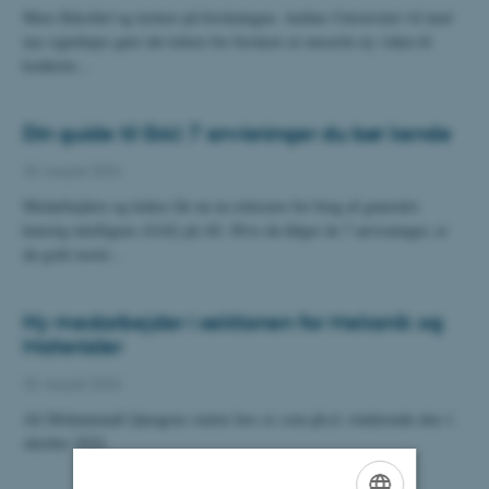
Mere fleksibel og tættere på forskningen. Aarhus Universitet vil med
nye sigtelinjer gøre det lettere for forskere at omsætte ny viden til
konkrete…
Din guide til GAI: 7 anvisninger du bør kende
20. august 2024
Medarbejdere og ledere får nu en rettesnor for brug af generativ
kunstig intelligens (GAI) på AU. Hvis du følger de 7 anvisninger, er
du godt rustet…
Ny medarbejder i sektionen for Mekanik og
Materialer
20. august 2024
Ali Mohammadi Qaragoez starter hos os som ph.d.-studerende den 1.
oktober 2024