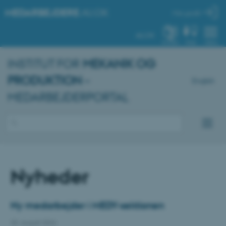
MEDARBEJDERE
.AU.DK
Min profil
AU.DK
SYSTEM
FIND
MENU
INSTITUT FOR
MEKANIK OG
PRODUKTION
–
English
MEDARBEJDERPORTAL
Nyheder
Ny medarbejder i MEDY-sektionen
30. august 2024