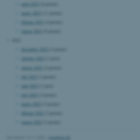
april 2023
(6 poster)
fe_typo_user
Typo3 Association
marts 2023
(11 poster)
.au.dk
februar 2023
(4 poster)
januar 2023
(8 poster)
2022
december 2022
(2 poster)
oktober 2022
(1 post)
august 2022
(4 poster)
juli 2022
(3 poster)
juni 2022
(1 post)
maj 2022
(2 poster)
ASP.NET_SessionId
Microsoft Corporation
marts 2022
(3 poster)
.au.dk
februar 2022
(2 poster)
januar 2022
(3 poster)
JSESSIONID
Oracle Corporation
Revideret 13.11.2025
-
mpe@au.dk
.au.dk