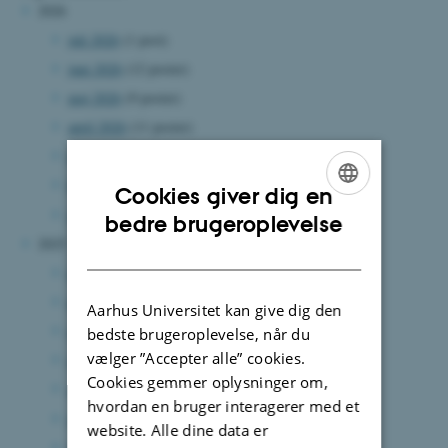
2026
juli 2026
(1 post)
juni 2026
(12 poster)
maj 2026
(9 poster)
april 2026
(11 poster)
marts 2026
(12 poster)
februar 2026
(6 poster)
Cookies giver dig en
januar 2026
(14 poster)
ENGLISH
bedre brugeroplevelse
2025
DANISH
december 2025
(11 poster)
november 2025
(10 poster)
Aarhus Universitet kan give dig den
oktober 2025
(13 poster)
bedste brugeroplevelse, når du
vælger ”Accepter alle” cookies.
september 2025
(7 poster)
Cookies gemmer oplysninger om,
august 2025
(12 poster)
hvordan en bruger interagerer med et
juli 2025
(6 poster)
website. Alle dine data er
juni 2025
(15 poster)