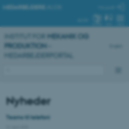
MEDARBEJDERE
.AU.DK
Min profil
AU.DK
SYSTEM
FIND
MENU
INSTITUT FOR
MEKANIK OG
PRODUKTION
–
English
MEDARBEJDERPORTAL
Nyheder
Teams til telefoni
22. april 2025