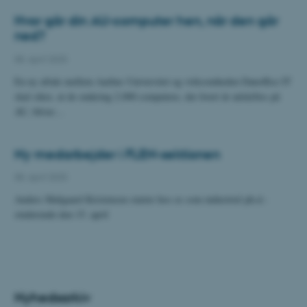
Hvor går din AU-computer hen, når den går
ned?
08. april 2025
En ny aftale mellem Aarhus Universitet og virksomheden Danoffice IT
skal sikre, at de omkring 2.000 computere, der hvert år udskiftes på
AU, bliver…
Ny medarbejder i FLEN-sektionen
08. april 2025
Anders Mølgaard Kristensen starter hos os som industriel ph.d.-
studerende den 15. april
Nyhedsarkiv