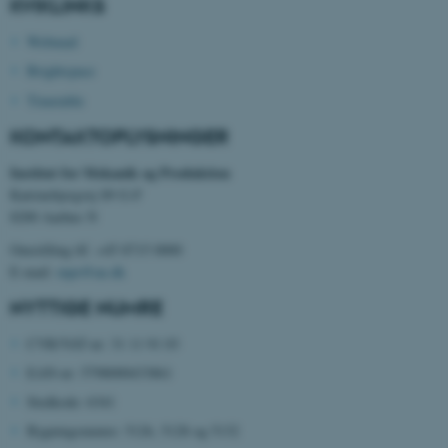
KVIKLINKS
Webmail
ASP.NET_SessionId
Microsoft Corporation
.au.dk
Brightspace
Timetable
KONTAKTOPLYSNINGER
JSESSIONID
Oracle Corporation
Institut for Mekanik og Produktion
.au.dk
Katrinebjergvej 89 G-F
8200 Aarhus N
Omstilling tlf. +45 8715 0000
ARRAffinity
Microsoft Corporation
E-mail:
mpe@au.dk
.mitstudie.au.dk
NYTTIGE NUMRE
CVR/VAT-nr: 31 11 91 03
EAN-nr: 5798000433861
esctx
Microsoft Corporation
.login.microsoftonline.com
Stedkode: 6341
fpc
Bygningsnumre: 5126, 5128 og 5132
Microsoft Corporation
login.microsoftonline.com