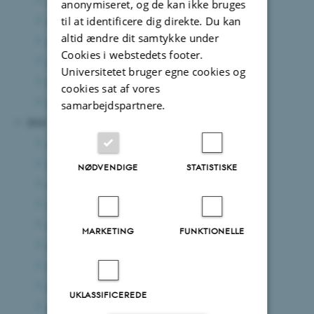
anonymiseret, og de kan ikke bruges
maj 2025
(8 poster)
til at identificere dig direkte. Du kan
altid ændre dit samtykke under
april 2025
(5 poster)
Cookies i webstedets footer.
marts 2025
(7 poster)
Universitetet bruger egne cookies og
februar 2025
(11 poster)
cookies sat af vores
januar 2025
(8 poster)
samarbejdspartnere.
2024
december 2024
(7 poster)
november 2024
(3 poster)
NØDVENDIGE
STATISTISKE
oktober 2024
(7 poster)
september 2024
(5 poster)
august 2024
(8 poster)
MARKETING
FUNKTIONELLE
juli 2024
(8 poster)
juni 2024
(8 poster)
maj 2024
(7 poster)
UKLASSIFICEREDE
april 2024
(4 poster)