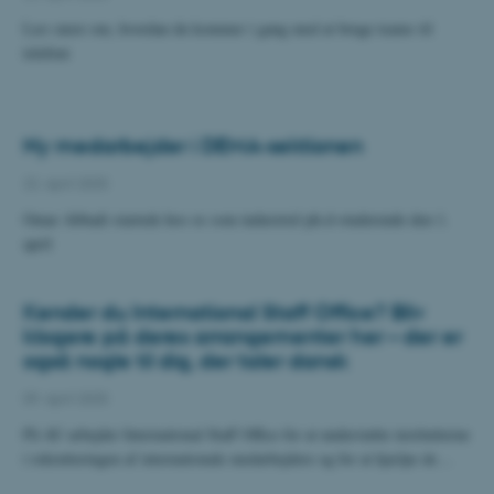
Læs mere om, hvordan du kommer i gang med at bruge teams til
telefoni
Ny medarbejder i DEMA-sektionen
22. april 2025
Omar Abbadi startede hos os som industriel ph.d-studerende den 1.
april
Kender du International Staff Office? Bliv
klogere på deres arrangementer her – der er
også nogle til dig, der taler dansk
09. april 2025
På AU arbejder International Staff Office for at understøtte institutterne
i rekrutteringen af internationale medarbejdere og for at hjælpe de…