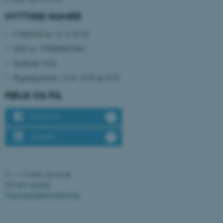
esctx
Microsoft Corporation
.login.microsoftonline.com
NYTTIGE NUMRE
CVR/VAT-nr: 31 11 91 03
fpc
Microsoft Corporation
login.microsoftonline.com
EAN-nr: 5798000433861
__cf_bm
Cloudflare Inc.
Stedkode: 6341
.pure.au.dk
Bygningsnumre: 5126, 5128 og 5132
FØLG OS PÅ
__cf_bm
Cloudflare Inc.
Facebook
.linkedin.com
LinkedIn
__cf_bm
Cloudflare Inc.
.twitter.com
©
—
Cookies på au.dk
Privatlivspolitik
Tilgængelighedserklæring
ARRAffinitySameSite
Microsoft Corporation
.ofn.au.dk
134128 / i31