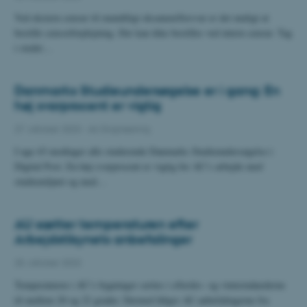
Ved ekstern censur til mundtligt eksamen/forsvar er det muligt at
bestille censorforplejning. Der kan ikke bestilles ved intern censur. Tag
i stedet…
Danmarks Studieundersøgelse er i gang: En
høj svarprocent er vigtig
27. oktober 2023
-
AU Engineering
I uge 43 modtager alle studerende Danmarks Studieundersøgelse i
Digital Post. En høj svarprocent er vigtig for AU’s arbejde med
studiemiljøet og med…
AU sætter temperaturen efter
Arbejdstilsynets anbefalinger
25. oktober 2023
Temperaturen i AU’s bygninger sættes i efterårs- og vintermånederne
til mellem 20 og 22 grader. Dermed følger AU anbefalingerne fra