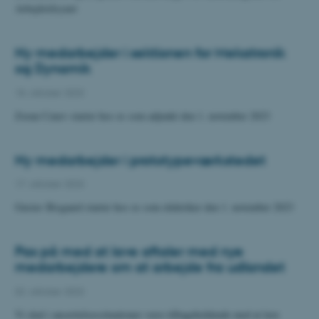
Arbejdstilsynet
Ny medarbejder i sektionen for Mekatronik
og Dynamik
18. oktober 2023
Zoran Cenev starter hos os som adjunkt den 1. november 2023
Ny medarbejder i prototypeværkstedet
17. oktober 2023
Gustav Bisgaard starter hos os som elektriker den 1. november 2023
Pas på med at lave aftaler med nye
medarbejdere om at arbejde fra udlandet
02. oktober 2023
Vi skal i ansættelsessituationer være tilbageholdende med at lave