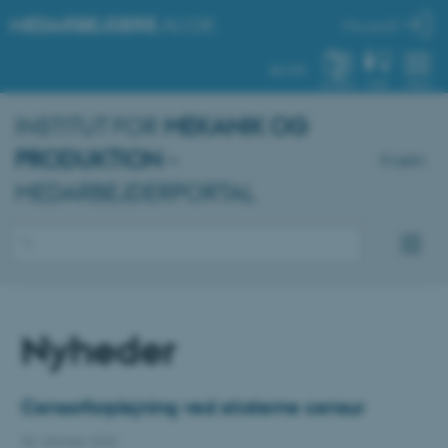
MEDARBEJDERE
.AU.DK
Min profil
AU.DK
SYSTEM
FIND
MENU
INSTITUT FOR
MEKANIK OG
PRODUKTION
–
English
MEDARBEJDERPORTAL
Nyheder
Censorforplejning ved eksterne censur
30. oktober 2023