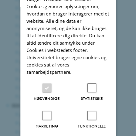
Cookies gemmer oplysninger om,
november 2025
(10 poster)
hvordan en bruger interagerer med et
oktober 2025
(13 poster)
website. Alle dine data er
september 2025
(7 poster)
anonymiseret, og de kan ikke bruges
august 2025
(12 poster)
til at identificere dig direkte. Du kan
altid ændre dit samtykke under
juli 2025
(6 poster)
Cookies i webstedets footer.
juni 2025
(15 poster)
Universitetet bruger egne cookies og
maj 2025
(8 poster)
cookies sat af vores
april 2025
(5 poster)
samarbejdspartnere.
marts 2025
(7 poster)
februar 2025
(11 poster)
januar 2025
(8 poster)
NØDVENDIGE
STATISTISKE
2024
december 2024
(7 poster)
november 2024
(3 poster)
MARKETING
FUNKTIONELLE
oktober 2024
(7 poster)