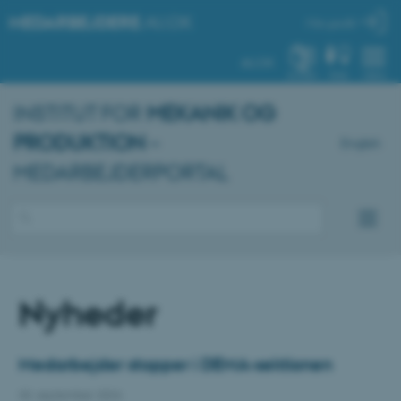
MEDARBEJDERE
.AU.DK
Min profil
AU.DK
SYSTEM
FIND
MENU
INSTITUT FOR
MEKANIK OG
PRODUKTION
–
English
MEDARBEJDERPORTAL
Nyheder
Medarbejder stopper i DEMA-sektionen
30. september 2024