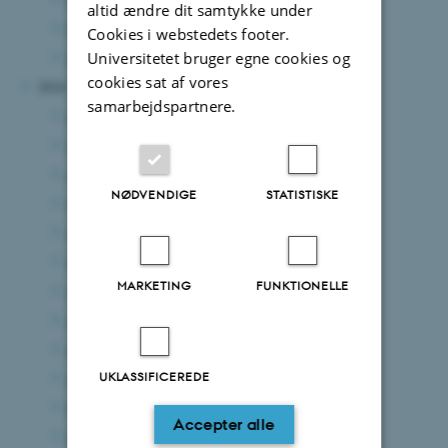
altid ændre dit samtykke under
februar 2025
(11 poster)
Cookies i webstedets footer.
januar 2025
(8 poster)
Universitetet bruger egne cookies og
cookies sat af vores
2024
samarbejdspartnere.
december 2024
(7 poster)
november 2024
(3 poster)
oktober 2024
(7 poster)
NØDVENDIGE
STATISTISKE
september 2024
(5 poster)
august 2024
(8 poster)
juli 2024
(8 poster)
MARKETING
FUNKTIONELLE
juni 2024
(8 poster)
maj 2024
(7 poster)
april 2024
(4 poster)
UKLASSIFICEREDE
marts 2024
(7 poster)
februar 2024
(1 post)
Accepter alle
januar 2024
(8 poster)