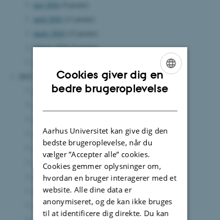
maj 2026
(9 poster)
april 2026
(11 poster)
marts 2026
(12 poster)
februar 2026
(6 poster)
januar 2026
(14 poster)
Cookies giver dig en
2025
ENGLISH
bedre brugeroplevelse
december 2025
(11 poster)
DANISH
november 2025
(10 poster)
oktober 2025
(13 poster)
Aarhus Universitet kan give dig den
september 2025
(7 poster)
bedste brugeroplevelse, når du
august 2025
(12 poster)
vælger ”Accepter alle” cookies.
juli 2025
(6 poster)
Cookies gemmer oplysninger om,
juni 2025
(15 poster)
hvordan en bruger interagerer med et
website. Alle dine data er
maj 2025
(8 poster)
anonymiseret, og de kan ikke bruges
april 2025
(5 poster)
til at identificere dig direkte. Du kan
marts 2025
(7 poster)