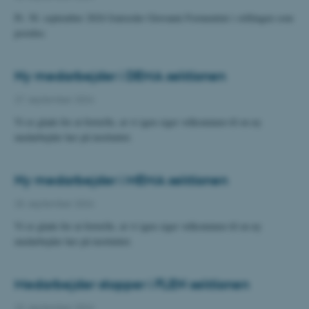
Pr. 30. september 2024 fratræder Giovanni Formentini i stillingen som
postdoc
Ny medarbejder i DEMA sektionen
27. september 2024
Vi er glade for at fortælle, at vi igen siger velkommen til en ny
medarbejder her på instituttet.
Ny medarbejder i MEMA sektionen
25. september 2024
Vi er glade for at fortælle, at vi igen siger velkommen til en ny
medarbejder her på instituttet.
Medarbejder stopper i FLEN sektionen
23. september 2024