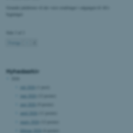
Grundet juleferien vil der være ændringer i adgangen til AUs
bygninger.
Side 2 af 2
2
Forrige
1
Nyhedsarkiv
2026
juli 2026
(1 post)
juni 2026
(12 poster)
maj 2026
(9 poster)
april 2026
(11 poster)
marts 2026
(12 poster)
februar 2026
(6 poster)