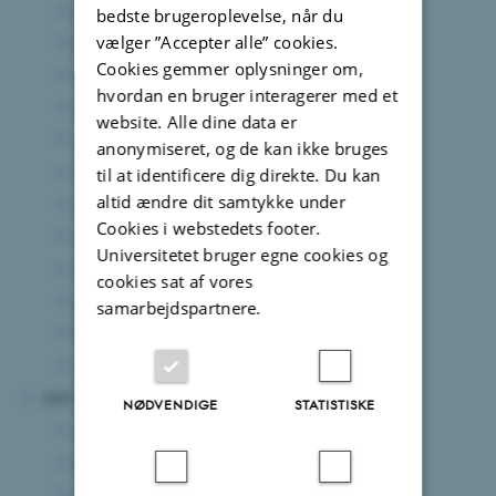
december 2024
(7 poster)
bedste brugeroplevelse, når du
vælger ”Accepter alle” cookies.
november 2024
(3 poster)
Cookies gemmer oplysninger om,
oktober 2024
(7 poster)
hvordan en bruger interagerer med et
september 2024
(5 poster)
website. Alle dine data er
august 2024
(8 poster)
anonymiseret, og de kan ikke bruges
juli 2024
(8 poster)
til at identificere dig direkte. Du kan
altid ændre dit samtykke under
juni 2024
(8 poster)
Cookies i webstedets footer.
maj 2024
(7 poster)
Universitetet bruger egne cookies og
april 2024
(4 poster)
cookies sat af vores
marts 2024
(7 poster)
samarbejdspartnere.
februar 2024
(1 post)
januar 2024
(8 poster)
2023
NØDVENDIGE
STATISTISKE
december 2023
(4 poster)
november 2023
(8 poster)
oktober 2023
(6 poster)