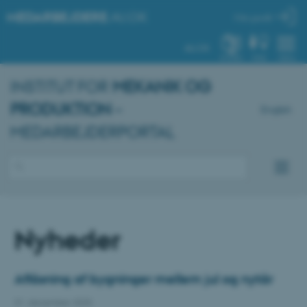
MEDARBEJDERE
.AU.DK
Min profil
AU.DK
SYSTEM
FIND
MENU
INSTITUT FOR
MEKANIK OG
PRODUKTION
–
English
MEDARBEJDERPORTAL
Nyheder
Aflåsning af bygninger mellem jul og nytår
01. december 2025