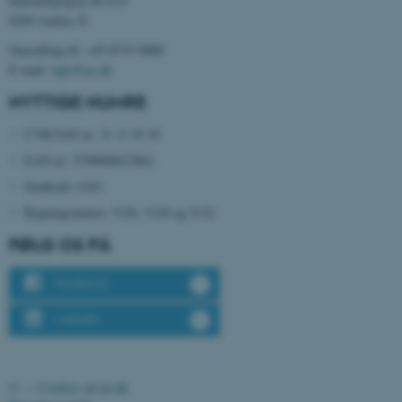
Katrinebjergvej 89 G-F
8200 Aarhus N
Omstilling tlf. +45 8715 0000
E-mail:
mpe@au.dk
NYTTIGE NUMRE
CVR/VAT-nr: 31 11 91 03
ASP.NET_SessionId
Microsoft Corporation
EAN-nr: 5798000433861
.au.dk
Stedkode: 6341
Bygningsnumre: 5126, 5128 og 5132
FØLG OS PÅ
JSESSIONID
Oracle Corporation
.au.dk
Facebook
LinkedIn
ARRAffinity
Microsoft Corporation
.mitstudie.au.dk
©
—
Cookies på au.dk