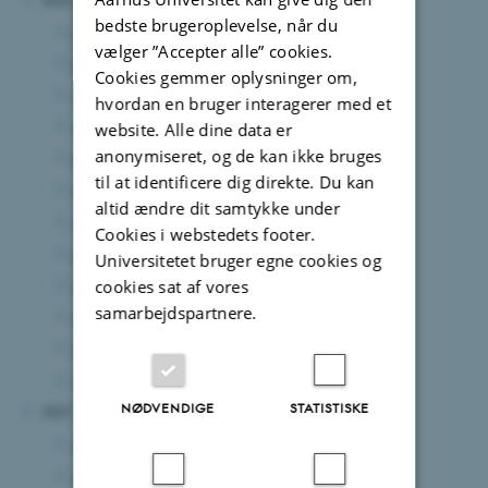
bedste brugeroplevelse, når du
december 2024
(7 poster)
vælger ”Accepter alle” cookies.
november 2024
(3 poster)
Cookies gemmer oplysninger om,
oktober 2024
(7 poster)
hvordan en bruger interagerer med et
september 2024
(5 poster)
website. Alle dine data er
anonymiseret, og de kan ikke bruges
august 2024
(8 poster)
til at identificere dig direkte. Du kan
juli 2024
(8 poster)
altid ændre dit samtykke under
juni 2024
(8 poster)
Cookies i webstedets footer.
maj 2024
(7 poster)
Universitetet bruger egne cookies og
april 2024
(4 poster)
cookies sat af vores
samarbejdspartnere.
marts 2024
(7 poster)
februar 2024
(1 post)
januar 2024
(8 poster)
NØDVENDIGE
STATISTISKE
2023
december 2023
(4 poster)
november 2023
(8 poster)