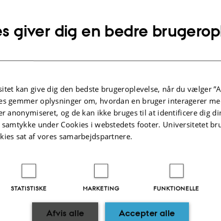
s giver dig en bedre brugerop
itet kan give dig den bedste brugeroplevelse, når du vælger ”A
es gemmer oplysninger om, hvordan en bruger interagerer med
er anonymiseret, og de kan ikke bruges til at identificere dig d
t samtykke under Cookies i webstedets footer. Universitetet br
kies sat af vores samarbejdspartnere.
STATISTISKE
MARKETING
FUNKTIONELLE
Afvis alle
Accepter alle