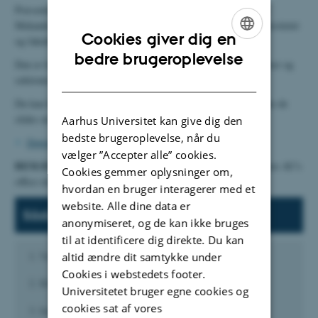
Præsentationen giver en overordnet præsentation af Institut for
Mekanik og Produktions væsentlige nøgletal og fakta om universitetet
Cookies giver dig en
og fakulteterne.
ENGLISH
bedre brugeroplevelse
Den er bygget op omkring generel information, vores uddannelser og
DANISH
sektionernes forskning.
Du kan bruge præsentationen i sin fulde længde eller frit plukke de
slides ud, der er relevante for dig.
Aarhus Universitet kan give dig den
bedste brugeroplevelse, når du
Download præsentationen her
vælger ”Accepter alle” cookies.
BEMÆRK:
For at se og redigere i præsentationen, skal du have AU's
Cookies gemmer oplysninger om,
office-skabeloner på din computer (
download her
).
hvordan en bruger interagerer med et
website. Alle dine data er
Sådan ændrer du dato og navn:
anonymiseret, og de kan ikke bruges
til at identificere dig direkte. Du kan
Vælg "AU" i faneblad
altid ændre dit samtykke under
Cookies i webstedets footer.
Klik på "Dokumentoplysninger"
Universitetet bruger egne cookies og
cookies sat af vores
Indsæt den ønskede dato og navn