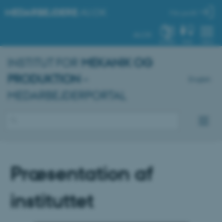
MEDARBEJDERE
.AU.DK
Min profil
AU.DK
SYSTEM
FIND
MENU
INSTITUT FOR
MEKANIK OG
PRODUKTION
–
English
MEDARBEJDERPORTAL
Præsentation af
instituttet