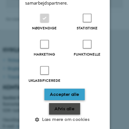
samarbejdspartnere.
Revideret 12.05.2026
-
mpe@au.dk
NØDVENDIGE
STATISTISKE
KVIKLINKS
MARKETING
FUNKTIONELLE
Webmail
Brightspace
Timetable
UKLASSIFICEREDE
KONTAKTOPLYSNINGER
Accepter alle
Institut for Mekanik og Produktion
Katrinebjergvej 89 G-F
Afvis alle
8200 Aarhus N
Læs mere om cookies
Omstilling tlf. +45 8715 0000
E-mail:
mpe@au.dk