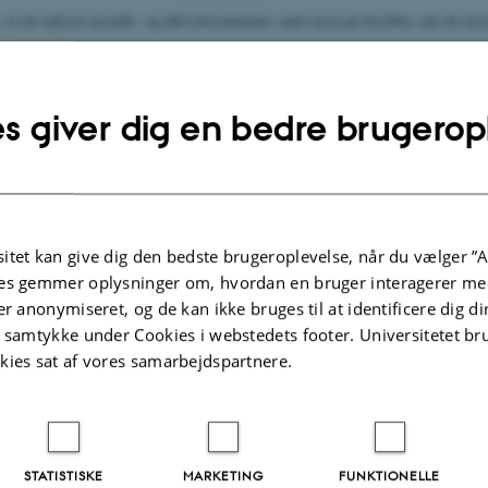
, at du oplyser projekt- og aktivitetsnummer samt navn på bestiller, når du best
s giver dig en bedre brugerop
ng til eksamen
itet kan give dig den bedste brugeroplevelse, når du vælger ”A
es gemmer oplysninger om, hvordan en bruger interagerer med
er anonymiseret, og de kan ikke bruges til at identificere dig d
t samtykke under Cookies i webstedets footer. Universitetet br
kies sat af vores samarbejdspartnere.
1.2025
-
mpe@au.dk
STATISTISKE
MARKETING
FUNKTIONELLE