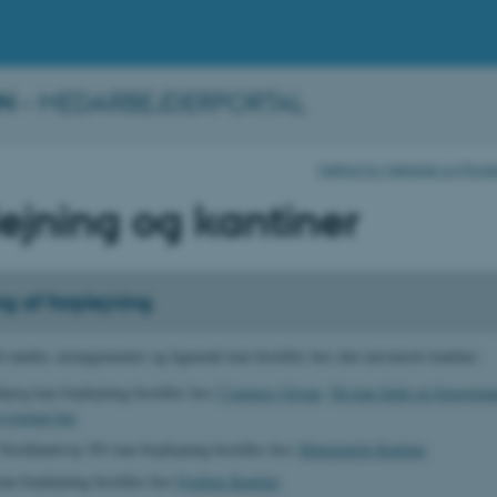
N
– MEDARBEJDERPORTAL
Institut for Mekanik og Pro
lejning og kantiner
ing af forplejning
il møder, arrangementer og lignende kan bestilles hos den nærmeste kantine:
bjerg kan forplejning bestilles hos
Compass Group
.
Du kan finde en brugerman
ssystemet her
Nordlandsvej 301 kan forplejning bestilles hos
Matematisk Kantine
an forplejning bestilles hos
Foulum Kantine