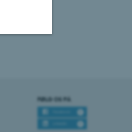
Uklassificerede
ere nogle
rer uden disse
FØLG OS PÅ
Facebook
 vores CMS-udbyder,
identificere en backend-
LinkedIn
bruger er logget ind i