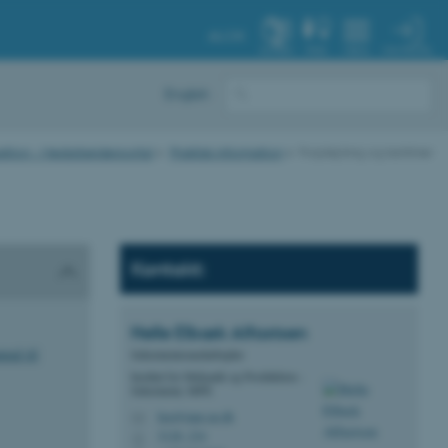
AU.DK
MIN PROFIL
SYSTEM
FIND
MENU
English
duktion - Medarbejderportal
Praktisk information
Forplejning og kantiner
Kontakt:
Helle Elbæk
Alfastsen
ual til
Sekretariatsmedarbejder
Institut for Mekanik og Produktion -
Sekretariat, MPE
hea@mpe.au.dk
M
5128, 234
H