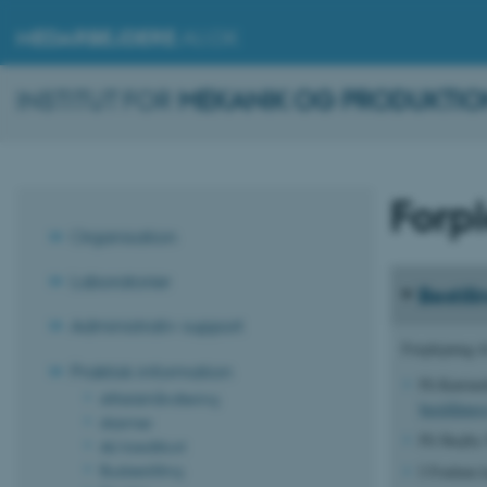
MEDARBEJDERE
.AU.DK
INSTITUT FOR
MEKANIK OG PRODUKTIO
Forp
Organisation
Laboratorier
Bestill
Administrativ support
Forplejning t
Praktisk information
På Katrine
Affaldshåndtering
bestilling
Alarmer
På Skejby 
AU-kreditkort
Busbestilling
I Foulum k