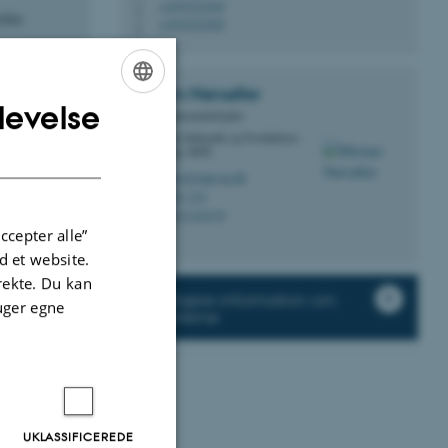
+4593522585
P
iller
+4593522585
P
Miriam
Nørsøller
levelse
ENGLISH
Sekretariatsmedarbejder
Institut for Mekanik og Produktion -
DANISH
Sekretariat, MPE
mirno@mpe.au.dk
M
5128, 234
H
+4521345479
P
ccepter alle”
 et website.
irekte. Du kan
Yderligere information om
uger egne
kantinerne
UKLASSIFICEREDE