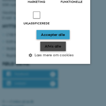
MARKETING
FUNKTIONELLE
8200 Aarhus N
Omstilling tlf. +45 8715 0000
E-mail:
mpe@au.dk
UKLASSIFICEREDE
NYTTIGE NUMRE
Accepter alle
CVR/VAT-nr: 31 11 91 03
EAN-nr: 5798000433861
Afvis alle
Stedkode: 6341
Læs mere om cookies
Bygningsnumre: 5126, 5128 og 5132
FØLG OS PÅ
Nødvendige
Statistiske
Marketing
Facebook
Funktionelle
Uklassificerede
LinkedIn
©
—
Cookies på au.dk
Nødvendige cookies hjælper