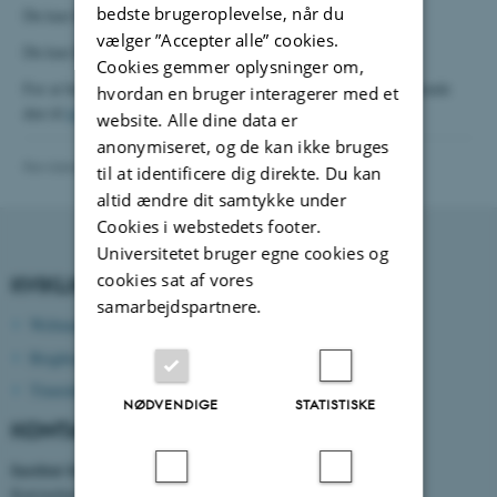
bedste brugeroplevelse, når du
Du kan finde trykkeriets produktudvalg
her
.
vælger ”Accepter alle” cookies.
Du kan finde en oversigt over hvilket messeudstyr de fører
her
.
Cookies gemmer oplysninger om,
For at bestille, skal du udfylde deres
rekvisitionsformular
og sende
hvordan en bruger interagerer med et
den til
trykkeri@au.dk
.
website. Alle dine data er
anonymiseret, og de kan ikke bruges
Revideret 13.11.2025
-
mpe@au.dk
til at identificere dig direkte. Du kan
altid ændre dit samtykke under
Cookies i webstedets footer.
Universitetet bruger egne cookies og
cookies sat af vores
KVIKLINKS
samarbejdspartnere.
Webmail
Brightspace
Timetable
NØDVENDIGE
STATISTISKE
KONTAKTOPLYSNINGER
Institut for Mekanik og Produktion
Katrinebjergvej 89 G-F