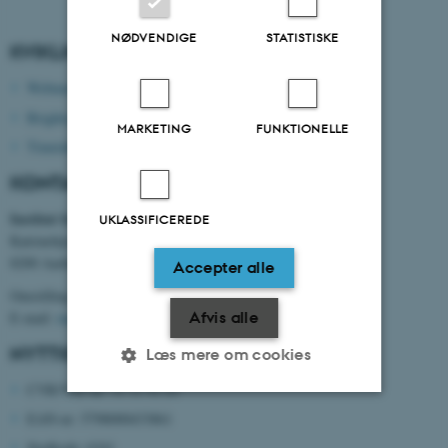
NØDVENDIGE
STATISTISKE
KVIKLINKS
Webmail
Brightspace
MARKETING
FUNKTIONELLE
Timetable
KONTAKTOPLYSNINGER
Institut for Mekanik og Produktion
UKLASSIFICEREDE
Katrinebjergvej 89 G-F
8200 Aarhus N
Accepter alle
Omstilling tlf. +45 8715 0000
E-mail:
mpe@au.dk
Afvis alle
NYTTIGE NUMRE
Læs mere om cookies
CVR/VAT-nr: 31 11 91 03
EAN-nr: 5798000433861
Nødvendige
Statistiske
Marketing
Stedkode: 6341