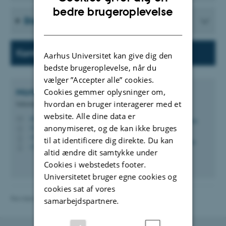
ENGLISH
bedre brugeroplevelse
Stedkode og enhedsnumre på MPE
DANISH
Kontakt:
Aarhus Universitet kan give dig den
bedste brugeroplevelse, når du
vælger ”Accepter alle” cookies.
Morten Flarup
Andersen
Cookies gemmer oplysninger om,
hvordan en bruger interagerer med et
Sekretariatsleder
website. Alle dine data er
mfa@mpe.au.dk
M
anonymiseret, og de kan ikke bruges
5128, 232
H
+4593508273
P
til at identificere dig direkte. Du kan
+4593508273
P
altid ændre dit samtykke under
Cookies i webstedets footer.
Universitetet bruger egne cookies og
cookies sat af vores
Revideret 15.04.2026
-
mpe@au.dk
samarbejdspartnere.