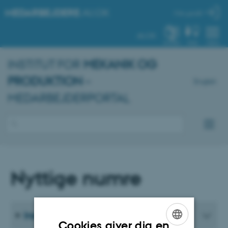
MEDARBEJDERE
.AU.DK
Min profil
AU.DK
SYSTEM
FIND
MENU
INSTITUT FOR
MEKANIK OG
PRODUKTION
–
English
MEDARBEJDERPORTAL
Nyttige numre
Institutnumre
Cookies giver dig en