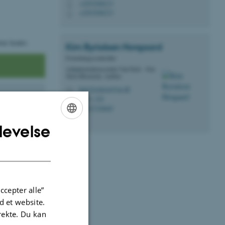
+4593508273
P
+4593508273
P
ver konto:
Kim Byrialsen
Hovgaard
Forretningscontroller
Administrationscenter Nat-Tech - Nat-
Tech Økonomi, Aarhus
kim.byrialsen@au.dk
M
1521, 318
H
+4523749665
P
levelse
ENGLISH
DANISH
ccepter alle”
 et website.
irekte. Du kan