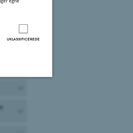
uger egne
UKLASSIFICEREDE
Uklassificerede
s
ere nogle
rer uden disse