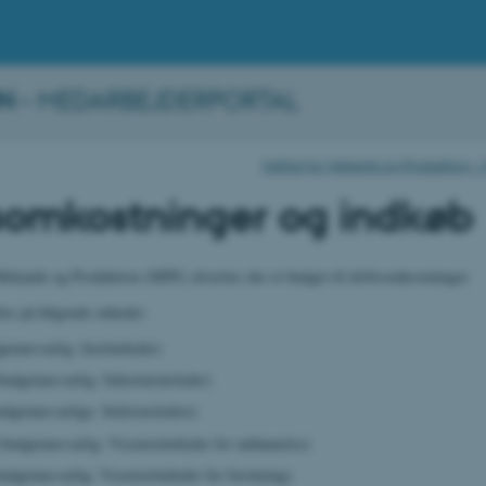
N
– MEDARBEJDERPORTAL
Institut for Mekanik og Produktion 
tsomkostninger og indkøb
 Mekanik og Produktion (MPE) afsættes der et budget til driftsomkostninger.
les på følgende enheder:
getansvarlig: Institutleder)
budgetansvarlig: Sekretariatsleder)
udgetansvarlige: Sektionsledere)
budgetansvarlig: Viceinstitutleder for uddannelse)
udgetansvarlig: Viceinstitutleder for forskning)