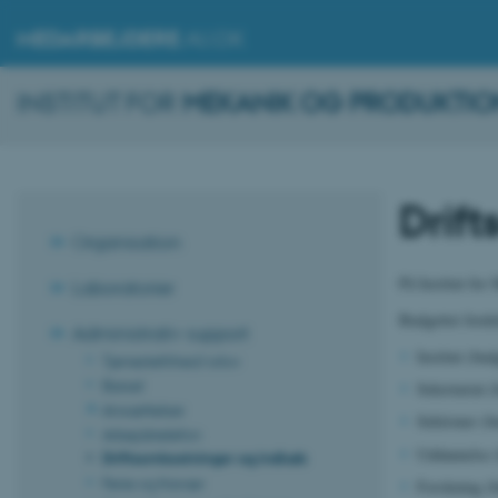
MEDARBEJDERE
.AU.DK
INSTITUT FOR
MEKANIK OG PRODUKTIO
Drif
Organisation
På Institut for
Laboratorier
Budgettet forde
Administrativ support
Institut (bud
Tjenestefrihed/orlov
Barsel
Sekretariat (
Ansættelser
Sektioner (b
Arbejdstelefon
Uddannelse (
Driftsomkostninger og indkøb
Ferie og fravær
Forskning (b