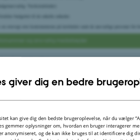
dgetansvarlig: Værkstedsleder)
fordeler budgettet til de enkelte enheder.
 en oversigt over kontonumrene på instituttet samt de ansvarlige personer for h
tonummer og ansvarlig medarbejder
nede retningslinjer
s giver dig en bedre brugerop
konomisk autonomi
ing til indkøb på AU
itet kan give dig den bedste brugeroplevelse, når du vælger ”A
ingsoplysninger til leverandør
es gemmer oplysninger om, hvordan en bruger interagerer med
er anonymiseret, og de kan ikke bruges til at identificere dig d