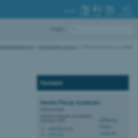
AU.DK
MIN PROFIL
SYSTEM
FIND
MENU
English
- Medarbejderportal
Administrativ support
Driftsomkostninger og indkøb
Kontakt:
Morten Flarup
Andersen
Sekretariatsleder
Institut for Mekanik og Produktion -
Sekretariat, MPE
mfa@mpe.au.dk
M
5128, 232
H