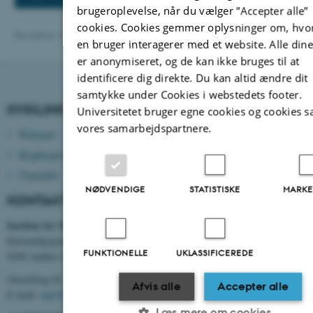
brugeroplevelse, når du vælger ”Accepter alle”
cookies. Cookies gemmer oplysninger om, hvo
Revideret 13.11.2025
-
Miriam Nørsøller
en bruger interagerer med et website. Alle dine
er anonymiseret, og de kan ikke bruges til at
identificere dig direkte. Du kan altid ændre dit
samtykke under Cookies i webstedets footer.
KVIKLINKS
Universitetet bruger egne cookies og cookies sa
vores samarbejdspartnere.
Webmail
Brightspace
Timetable
NØDVENDIGE
STATISTISKE
MARKE
KONTAKTOPLYSNINGER
Institut for Mekanik og Produktion
Katrinebjergvej 89 G-F
FUNKTIONELLE
UKLASSIFICEREDE
8200 Aarhus N
Omstilling tlf. +45 8715 0000
Afvis alle
Accepter alle
E-mail:
mpe@au.dk
Læs mere om cookies