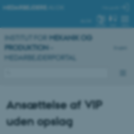
MEDARBEJDERE
.AU.DK
Min profil
AU.DK
SYSTEM
FIND
MENU
INSTITUT FOR
MEKANIK OG
PRODUKTION
–
English
MEDARBEJDERPORTAL
Ansættelse af VIP
uden opslag